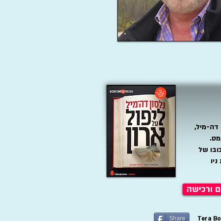
דה-מיל,
ימס.
ובו של
ניו
 ורכישה
Tera Books Publis
Share